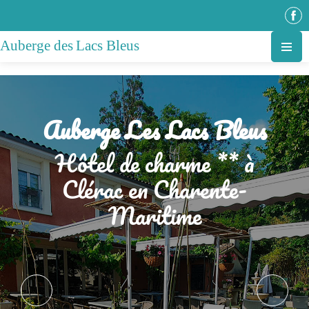
AUBERGE LES
LACS BLEUS
Hôtel de charme ** à
Clérac en Charente-
Maritime