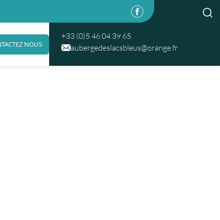
+33 (0)5 46 04 39 65
TACTEZ NOUS
aubergedeslacsbleus@orange.fr