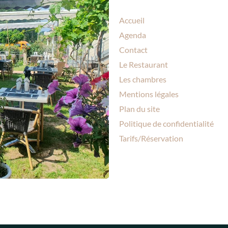
Accueil
Agenda
Contact
Le Restaurant
Les chambres
Mentions légales
Plan du site
Politique de confidentialité
Tarifs/Réservation