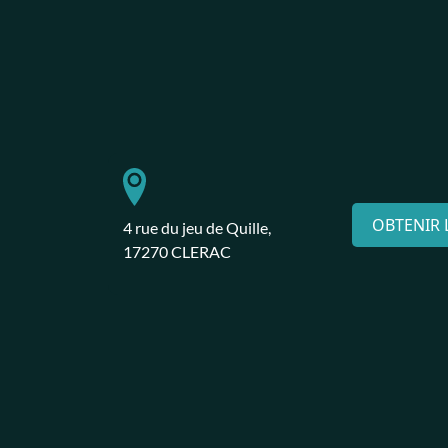
OBTENIR L
4 rue du jeu de Quille,
17270 CLERAC