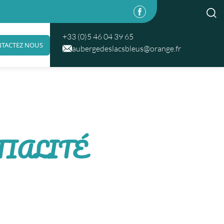
+33 (0)5 46 04 39 65
TACTEZ NOUS
aubergedeslacsbleus@orange.fr
TIALITÉ