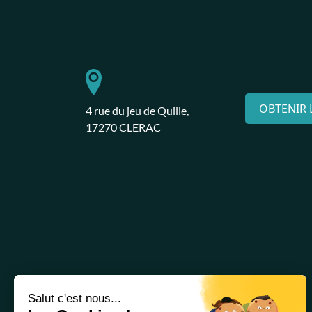
OBTENIR L
4 rue du jeu de Quille,
17270 CLERAC
RESTONS EN CONTACTS